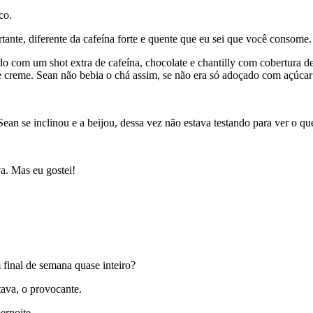
co.
tante, diferente da cafeína forte e quente que eu sei que você consome.
ado com um shot extra de cafeína, chocolate e chantilly com cobertura
 e creme. Sean não bebia o chá assim, se não era só adoçado com açúca
an se inclinou e a beijou, dessa vez não estava testando para ver o que
va. Mas eu gostei!
final de semana quase inteiro?
tava, o provocante.
ernoite.