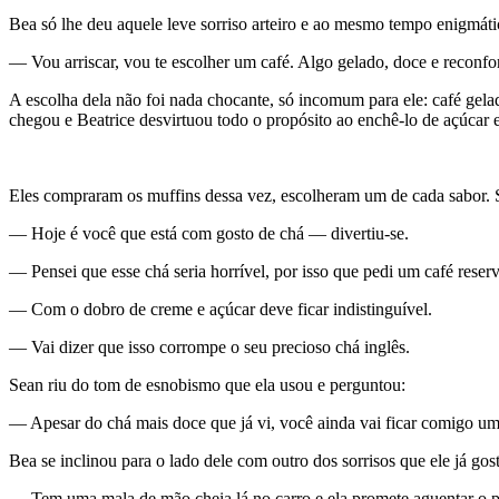
Bea só lhe deu aquele leve sorriso arteiro e ao mesmo tempo enigmáti
— Vou arriscar, vou te escolher um café. Algo gelado, doce e reconfor
A escolha dela não foi nada chocante, só incomum para ele: café gel
chegou e Beatrice desvirtuou todo o propósito ao enchê-lo de açúcar
Eles compraram os muffins dessa vez, escolheram um de cada sabor. Se
— Hoje é você que está com gosto de chá — divertiu-se.
— Pensei que esse chá seria horrível, por isso que pedi um café reser
— Com o dobro de creme e açúcar deve ficar indistinguível.
— Vai dizer que isso corrompe o seu precioso chá inglês.
Sean riu do tom de esnobismo que ela usou e perguntou:
— Apesar do chá mais doce que já vi, você ainda vai ficar comigo um 
Bea se inclinou para o lado dele com outro dos sorrisos que ele já gos
— Tem uma mala de mão cheia lá no carro e ela promete aguentar o p