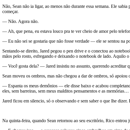
Não, Sean não ia ligar, ao menos não durante essa semana. Ele sabia p
começar.
— Não. Agora não.
— Ah, que pena, eu estava louco pra te ver cheio de amor pelo telefo
— Eu não sei se gostaria que não fosse verdade — ele se sentou na po
Sentando-se direito, Jared pegou o pen drive e o conectou ao notebook,
mãos pelo rosto, esfregando e deixando o notebook de lado. Aquilo o 
— Você gosta dela? — Jared insistiu no assunto, querendo acreditar qu
Sean moveu os ombros, mas não chegou a dar de ombros, só apoiou os 
— Espanta os meus demônios — ele disse baixo e acabou completando
eles, sem barreiras, sem meus malditos pensamentos e as memórias… 
Jared ficou em silencio, só o observando e sem saber o que lhe dizer. 
Na quinta-feira, quando Sean retornou ao seu escritório, Rico entrou 