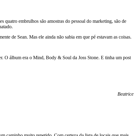
s quatro embrulhos são amostras do pessoal do marketing, são de
hatado.
 mente de Sean. Mas ele ainda não sabia em que pé estavam as coisas.
píer. O álbum era o Mind, Body & Soul da Joss Stone. E tinha um post
Beatrice
m caminho muito repetido. Com certeza da lista de locais que mais