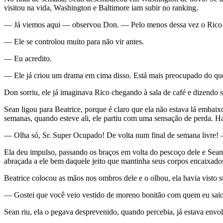
visitou na vida, Washington e Baltimore iam subir no ranking.
— Já viemos aqui — observou Don. — Pelo menos dessa vez o Rico nã
— Ele se controlou muito para não vir antes.
— Eu acredito.
— Ele já criou um drama em cima disso. Está mais preocupado do qu
Don sorriu, ele já imaginava Rico chegando à sala de café e dizendo 
Sean ligou para Beatrice, porque é claro que ela não estava lá embaix
semanas, quando esteve ali, ele partiu com uma sensação de perda. Ha
— Olha só, Sr. Super Ocupado! De volta num final de semana livre! 
Ela deu impulso, passando os braços em volta do pescoço dele e Sean 
abraçada a ele bem daquele jeito que mantinha seus corpos encaixado
Beatrice colocou as mãos nos ombros dele e o olhou, ela havia visto s
— Gostei que você veio vestido de moreno bonitão com quem eu sai
Sean riu, ela o pegava desprevenido, quando percebia, já estava envol