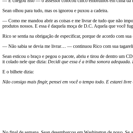
— E chegou isso — o assessor colocou cinco embrulhos em cima da 
Sean olhou para tudo, mas os ignorou e puxou a cadeira.
— Como me mandou abrir as coisas e me livrar de tudo que não impor
produtos nossos. E essa é daquela moça de D.C. Aquela que você fu
Rico se sentia na obrigação de especificar, porque de acordo com sua
— Não sabia se devia me livrar… — continuou Rico com sua tagareli
Sean esticou o braço e pegou o pacote, abriu e tirou de dentro um CD
it colado nele que dizia:
Decidi que essa é a trilha sonora adequada.
E o bilhete dizia:
Não consigo mais fingir, pensei em você o tempo todo. E estarei livr
No final de semana, Sean desembarcou em Washington de novo. Se aque