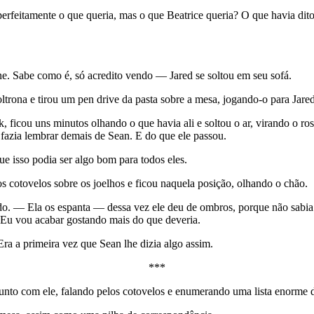
erfeitamente o que queria, mas o que Beatrice queria? O que havia dito 
ne. Sabe como é, só acredito vendo — Jared se soltou em seu sofá.
ltrona e tirou um pen drive da pasta sobre a mesa, jogando-o para Jared
 ficou uns minutos olhando o que havia ali e soltou o ar, virando o rosto
fazia lembrar demais de Sean. E do que ele passou.
e isso podia ser algo bom para todos eles.
cotovelos sobre os joelhos e ficou naquela posição, olhando o chão.
. — Ela os espanta — dessa vez ele deu de ombros, porque não sabia 
Eu vou acabar gostando mais do que deveria.
Era a primeira vez que Sean lhe dizia algo assim.
***
junto com ele, falando pelos cotovelos e enumerando uma lista enorme d