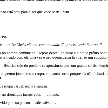
o está aqui para dizer que você se deu bem.
e eu.
seu bordão:
Vocês não me contam nada! Eu preciso trabalhar aqui!
o no horário combinado. Depois desceu do carro e olhou o prédio onde el
via ficado com ela uma vez e não queria deixá-la virar só um episódio 
— Beatrice saiu do prédio e se aproximou com um grande sorriso ilumi
a apertou junto ao seu corpo, enquanto sorria porque ela não deixaria 
s.
ua roupa casual: jeans e camisa.
o em domingos inesperados — brincou.
vido por sua personalidade cativante.