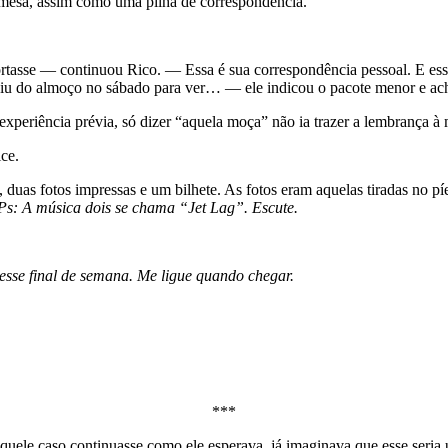
mesa, assim como uma pilha de correspondência.
tasse — continuou Rico. — Essa é sua correspondência pessoal. E esse
giu do almoço no sábado para ver… — ele indicou o pacote menor e ac
 experiência prévia, só dizer “aquela moça” não ia trazer a lembrança à
ce.
, duas fotos impressas e um bilhete. As fotos eram aquelas tiradas no 
 Ps: A música dois se chama “Jet Lag”. Escute.
e esse final de semana. Me ligue quando chegar.
***
le caso continuasse como ele esperava, já imaginava que esse seria u