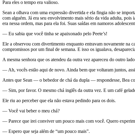
Para eles o tempo era valioso.
Sean a olhava com uma expressão divertida e ela fingia não se importa
com alguém. Já era seu envolvimento mais sério da vida adulta, pois i
era nessa ordem, mas para ela foi. Suas saídas em namoros adolesce
— Eu sabia que você tinha se apaixonado pelo Peete’s!
Ele a observou com divertimento enquanto entravam novamente na cafe
compromissos por um final de semana. E isso os igualava, desaparecia 
A mesma senhora que os atendeu da outra vez apareceu do outro lado 
— Ah, vocês estão aqui de novo. Ainda bem que voltaram juntos, assi
Antes que Sean — o bebedor de chá da dupla — respondesse, Bea co
— Sim, por favor. O mesmo chá inglês da outra vez. E um café gelad
Ele riu ao perceber que ela não estava pedindo para os dois.
— Você vai beber o meu chá?
— Parece que irei conviver um pouco mais com você. Quero experim
— Espero que seja além de “um pouco mais”.