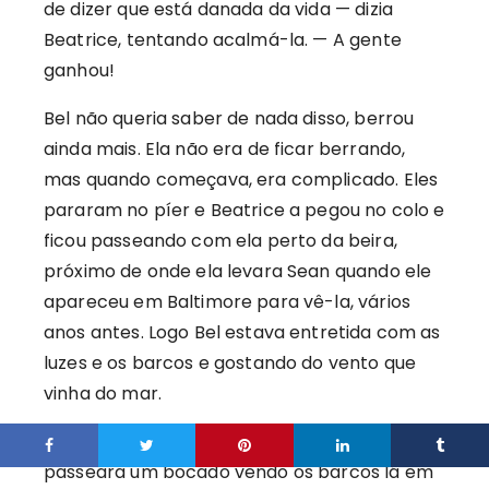
de dizer que está danada da vida — dizia
Beatrice, tentando acalmá-la. — A gente
ganhou!
Bel não queria saber de nada disso, berrou
ainda mais. Ela não era de ficar berrando,
mas quando começava, era complicado. Eles
pararam no píer e Beatrice a pegou no colo e
ficou passeando com ela perto da beira,
próximo de onde ela levara Sean quando ele
apareceu em Baltimore para vê-la, vários
anos antes. Logo Bel estava entretida com as
luzes e os barcos e gostando do vento que
vinha do mar.
— Mãe, um barco! — Bel ficou olhando, ela já
passeara um bocado vendo os barcos lá em