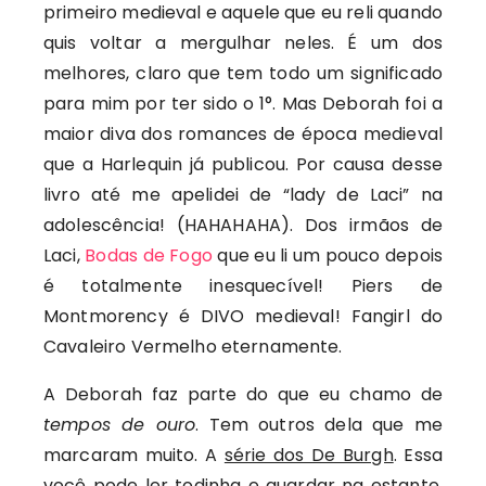
primeiro medieval e aquele que eu reli quando
quis voltar a mergulhar neles. É um dos
melhores, claro que tem todo um significado
para mim por ter sido o 1°. Mas Deborah foi a
maior diva dos romances de época medieval
que a Harlequin já publicou. Por causa desse
livro até me apelidei de “lady de Laci” na
adolescência! (HAHAHAHA). Dos irmãos de
Laci,
Bodas de Fogo
que eu li um pouco depois
é totalmente inesquecível! Piers de
Montmorency é DIVO medieval! Fangirl do
Cavaleiro Vermelho eternamente.
A Deborah faz parte do que eu chamo de
tempos de ouro
. Tem outros dela que me
marcaram muito. A
série dos De Burgh
. Essa
você pode ler todinha e guardar na estante.