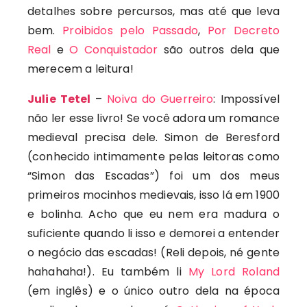
detalhes sobre percursos, mas até que leva
bem.
Proibidos pelo Passado
,
Por Decreto
Real
e
O Conquistador
são outros dela que
merecem a leitura!
Julie Tetel
–
Noiva do Guerreiro
: Impossível
não ler esse livro! Se você adora um romance
medieval precisa dele. Simon de Beresford
(conhecido intimamente pelas leitoras como
“Simon das Escadas”) foi um dos meus
primeiros mocinhos medievais, isso lá em 1900
e bolinha. Acho que eu nem era madura o
suficiente quando li isso e demorei a entender
o negócio das escadas! (Reli depois, né gente
hahahaha!). Eu também li
My Lord Roland
(em inglês) e o único outro dela na época