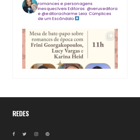
romances e personagens
inesquecíveis
Editoras: @veruseditora
e @editoracharme
Leia: Cúmplices
de um Escândalo
REDES