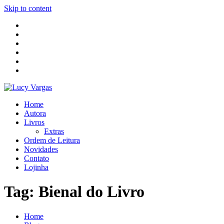
Skip to content
Home
Autora
Livros
Extras
Ordem de Leitura
Novidades
Contato
Lojinha
Tag:
Bienal do Livro
Home