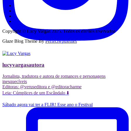
Copyright © Lucy Vargas 2025. Todos os direitos reservados
Glaze Blog Theme By
Perfectwpthemes
lucyvargasautora
Jornalista, tradutora e autora de romances e personagens
inesquecíveis
Editoras: @veruseditora e @editoracharme
Leia: Cúmplices de um Escândalo ⬇️
Sábado agora vai ter a FLIR! Esse ano o Festival