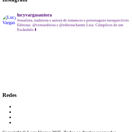
lucyvargasautora
Jornalista, tradutora e autora de romances e personagens inesquecíveis
Editoras: @veruseditora e @editoracharme
Leia: Cúmplices de um
Escândalo ⬇️
Redes