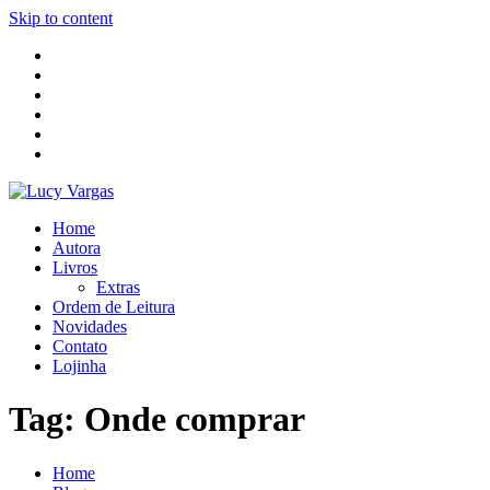
Skip to content
Home
Autora
Livros
Extras
Ordem de Leitura
Novidades
Contato
Lojinha
Tag:
Onde comprar
Home