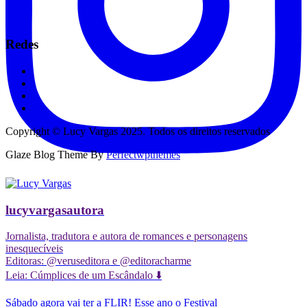
Redes
Copyright © Lucy Vargas 2025. Todos os direitos reservados
Glaze Blog Theme By
Perfectwpthemes
lucyvargasautora
Jornalista, tradutora e autora de romances e personagens
inesquecíveis
Editoras: @veruseditora e @editoracharme
Leia: Cúmplices de um Escândalo ⬇️
Sábado agora vai ter a FLIR! Esse ano o Festival