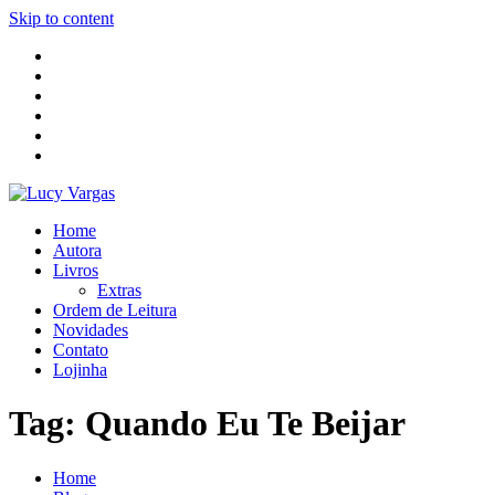
Skip to content
Home
Autora
Livros
Extras
Ordem de Leitura
Novidades
Contato
Lojinha
Tag:
Quando Eu Te Beijar
Home