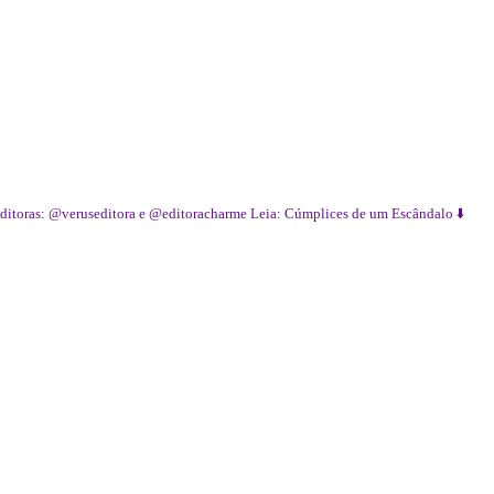
ditoras: @veruseditora e @editoracharme
Leia: Cúmplices de um Escândalo ⬇️