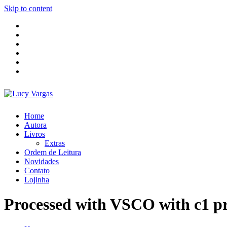
Skip to content
Home
Autora
Livros
Extras
Ordem de Leitura
Novidades
Contato
Lojinha
Processed with VSCO with c1 pr