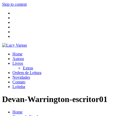
Skip to content
Home
Autora
Livros
Extras
Ordem de Leitura
Novidades
Contato
Lojinha
Devan-Warrington-escritor01
Home