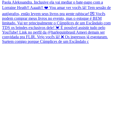
Surtem comigo porque Cúmplices de um Escândalo c