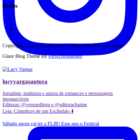
Redes
Copyright © Lucy Vargas 2025. Todos os direitos reservados
Glaze Blog Theme By
Perfectwpthemes
lucyvargasautora
Jornalista, tradutora e autora de romances e personagens
inesquecíveis
Editoras: @veruseditora e @editoracharme
Leia: Cúmplices de um Escândalo ⬇️
Sábado agora vai ter a FLIR! Esse ano o Festival