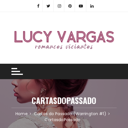
Skip
to
content
CARTASDOPASSADO
Home
Cartas do Passado (Warrington #1)
CartasdoPassado