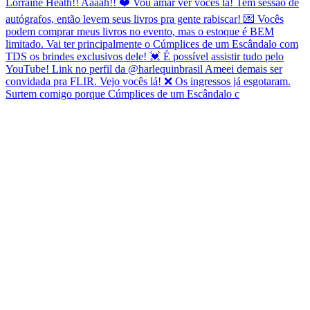
Surtem comigo porque Cúmplices de um Escândalo c