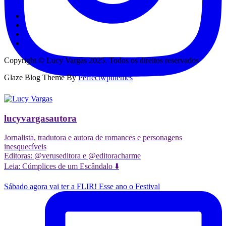
Copyright © Lucy Vargas 2025. Todos os direitos reservados
Glaze Blog Theme By
Perfectwpthemes
lucyvargasautora
Jornalista, tradutora e autora de romances e personagens
inesquecíveis
Editoras: @veruseditora e @editoracharme
Leia: Cúmplices de um Escândalo ⬇️
Sábado agora vai ter a FLIR! Esse ano o Festival