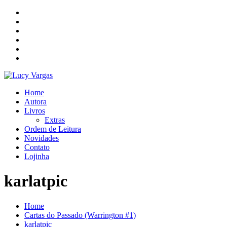
Skip
to
content
Home
Autora
Livros
Extras
Ordem de Leitura
Novidades
Contato
Lojinha
karlatpic
Home
Cartas do Passado (Warrington #1)
karlatpic