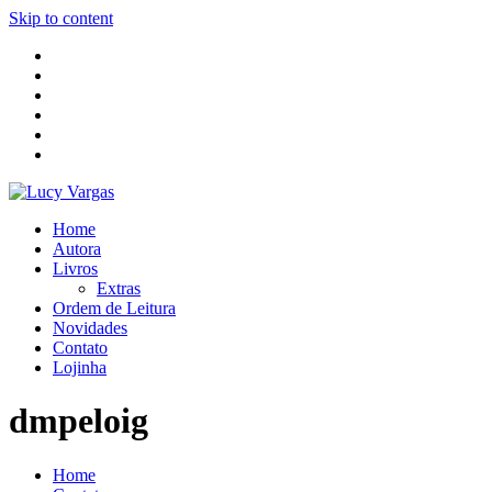
Skip to content
Home
Autora
Livros
Extras
Ordem de Leitura
Novidades
Contato
Lojinha
dmpeloig
Home