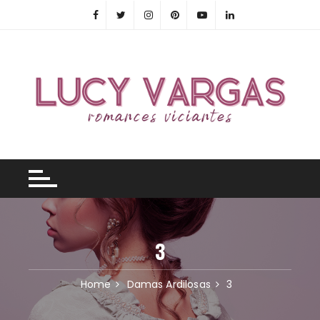
Skip
to
content
3
Home
Damas Ardilosas
3