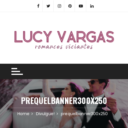
Skip
to
content
PREQUELBANNER300X250
Home
Divulgue!
prequelbanner300x250