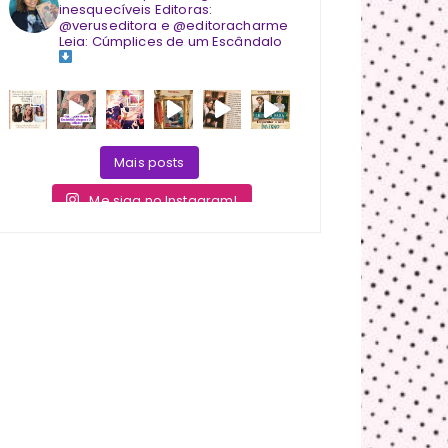
inesquecíveis
Editoras:
@veruseditora e @editoracharme
Leia: Cúmplices de um Escândalo
Mais posts
Me siga no Instagram!