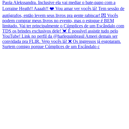
Surtem comigo porque Cúmplices de um Escândalo c