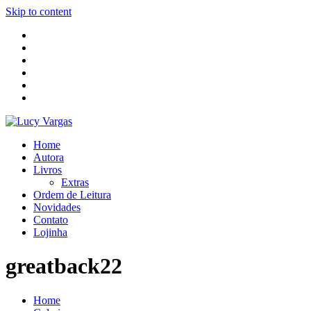
Skip to content
Home
Autora
Livros
Extras
Ordem de Leitura
Novidades
Contato
Lojinha
greatback22
Home