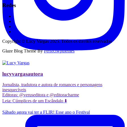
Redes
Copyright © Lucy Vargas 2025. Todos os direitos reservados
Glaze Blog Theme By
Perfectwpthemes
lucyvargasautora
Jornalista, tradutora e autora de romances e personagens
inesquecíveis
Editoras: @veruseditora e @editoracharme
Leia: Cúmplices de um Escândalo ⬇️
Sábado agora vai ter a FLIR! Esse ano o Festival