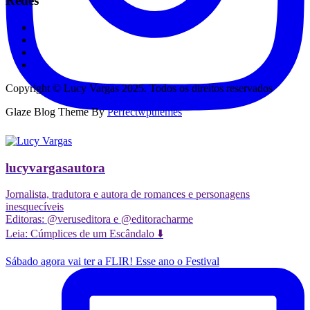
Redes
Copyright © Lucy Vargas 2025. Todos os direitos reservados
Glaze Blog Theme By
Perfectwpthemes
lucyvargasautora
Jornalista, tradutora e autora de romances e personagens
inesquecíveis
Editoras: @veruseditora e @editoracharme
Leia: Cúmplices de um Escândalo ⬇️
Sábado agora vai ter a FLIR! Esse ano o Festival