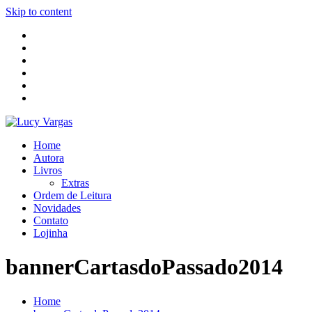
Skip to content
Home
Autora
Livros
Extras
Ordem de Leitura
Novidades
Contato
Lojinha
bannerCartasdoPassado2014
Home