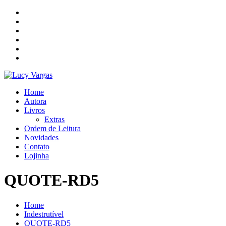
Skip
to
content
Home
Autora
Livros
Extras
Ordem de Leitura
Novidades
Contato
Lojinha
QUOTE-RD5
Home
Indestrutível
QUOTE-RD5