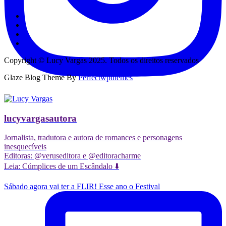
Copyright © Lucy Vargas 2025. Todos os direitos reservados
Glaze Blog Theme By
Perfectwpthemes
lucyvargasautora
Jornalista, tradutora e autora de romances e personagens
inesquecíveis
Editoras: @veruseditora e @editoracharme
Leia: Cúmplices de um Escândalo ⬇️
Sábado agora vai ter a FLIR! Esse ano o Festival