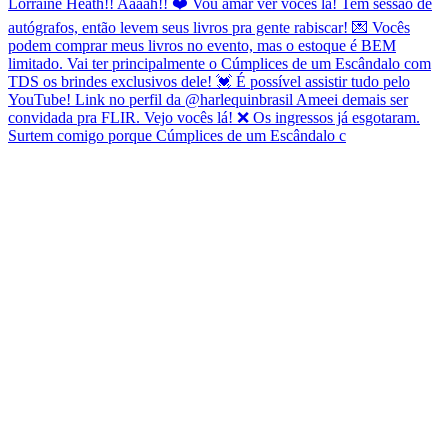
Surtem comigo porque Cúmplices de um Escândalo c