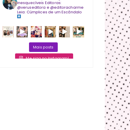
inesquecíveis
Editoras:
@veruseditora e @editoracharme
Leia: Cúmplices de um Escândalo
Mais posts
Me siga no Instagram!