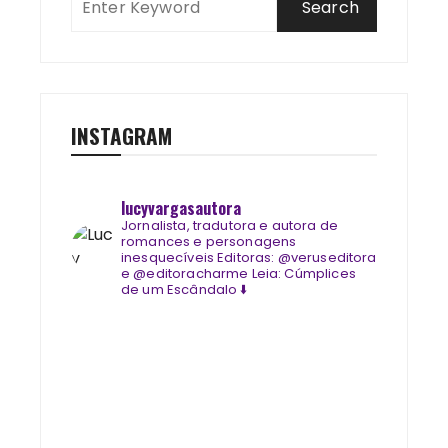
INSTAGRAM
lucyvargasautora
Jornalista, tradutora e autora de
romances e personagens
inesquecíveis
Editoras: @veruseditora
e @editoracharme
Leia: Cúmplices
de um Escândalo ⬇️