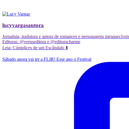
lucyvargasautora
Jornalista, tradutora e autora de romances e personagens inesquecívei
Editoras: @veruseditora e @editoracharme
Leia: Cúmplices de um Escândalo ⬇️
Sábado agora vai ter a FLIR! Esse ano o Festival