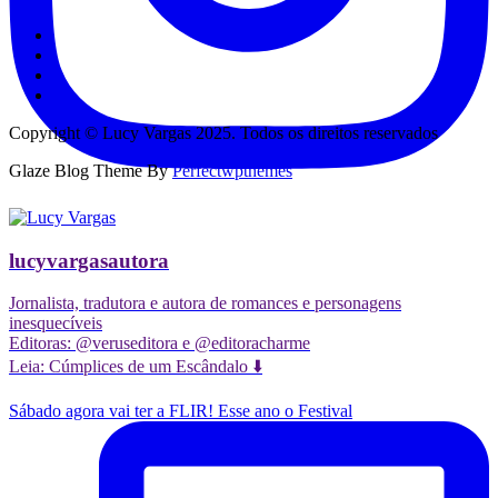
Copyright © Lucy Vargas 2025. Todos os direitos reservados
Glaze Blog Theme By
Perfectwpthemes
lucyvargasautora
Jornalista, tradutora e autora de romances e personagens
inesquecíveis
Editoras: @veruseditora e @editoracharme
Leia: Cúmplices de um Escândalo ⬇️
Sábado agora vai ter a FLIR! Esse ano o Festival