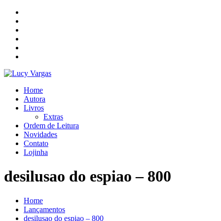
Skip
to
content
Home
Autora
Livros
Extras
Ordem de Leitura
Novidades
Contato
Lojinha
desilusao do espiao – 800
Home
Lançamentos
desilusao do espiao – 800