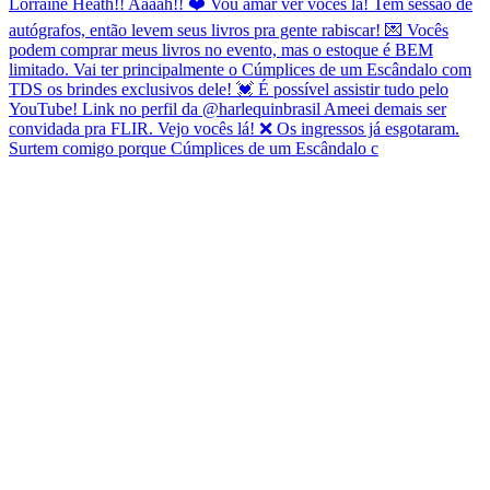
Surtem comigo porque Cúmplices de um Escândalo c