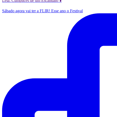
Leia: Cúmplices de um Escândalo ⬇️
Sábado agora vai ter a FLIR! Esse ano o Festival