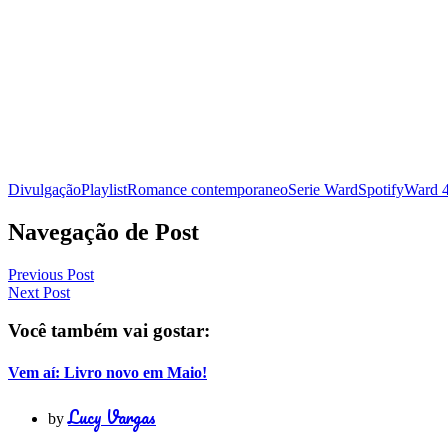
Divulgação
Playlist
Romance contemporaneo
Serie Ward
Spotify
Ward 
Navegação de Post
Previous Post
Next Post
Você também vai gostar:
Vem aí: Livro novo em Maio!
Lucy Vargas
by