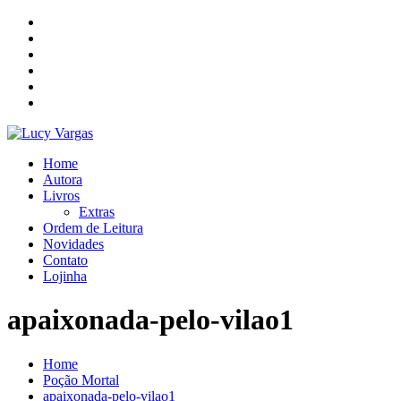
Skip
to
content
Home
Autora
Livros
Extras
Ordem de Leitura
Novidades
Contato
Lojinha
apaixonada-pelo-vilao1
Home
Poção Mortal
apaixonada-pelo-vilao1