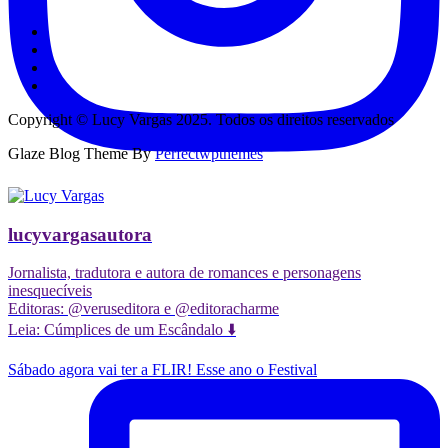
Copyright © Lucy Vargas 2025. Todos os direitos reservados
Glaze Blog Theme By
Perfectwpthemes
lucyvargasautora
Jornalista, tradutora e autora de romances e personagens
inesquecíveis
Editoras: @veruseditora e @editoracharme
Leia: Cúmplices de um Escândalo ⬇️
Sábado agora vai ter a FLIR! Esse ano o Festival