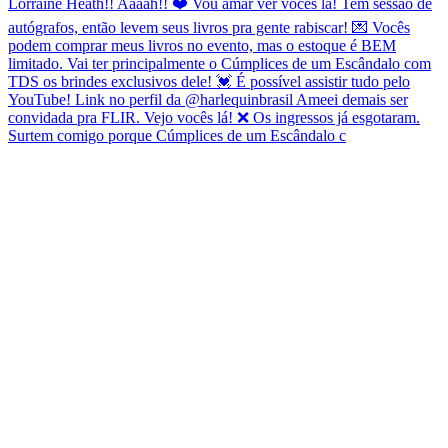
Surtem comigo porque Cúmplices de um Escândalo c