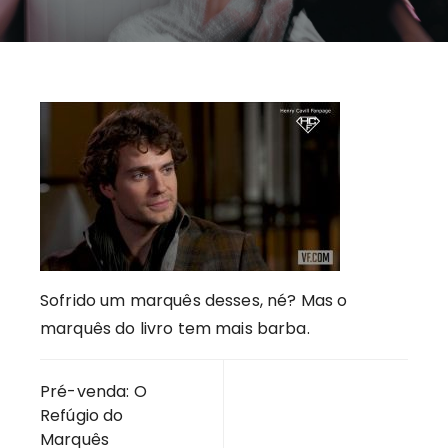
Sofrido um marquês desses, né? Mas o
marquês do livro tem mais barba.
Navegação
Pré-venda: O
de
Refúgio do
Post
Marquês