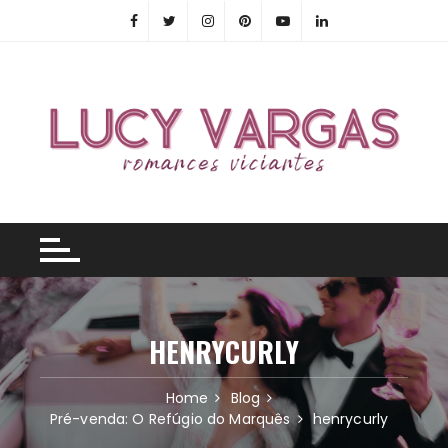
Skip
to
content
HENRYCURLY
Home
Blog
Pré-venda: O Refúgio do Marquês
henrycurly