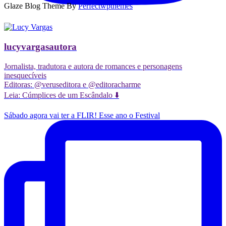
Glaze Blog Theme By
Perfectwpthemes
lucyvargasautora
Jornalista, tradutora e autora de romances e personagens
inesquecíveis
Editoras: @veruseditora e @editoracharme
Leia: Cúmplices de um Escândalo ⬇️
Sábado agora vai ter a FLIR! Esse ano o Festival