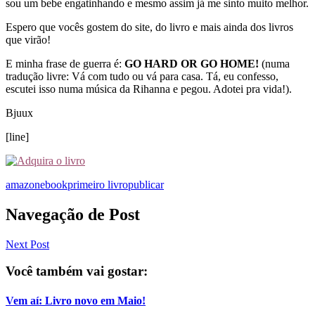
sou um bebe engatinhando e mesmo assim já me sinto muito melhor.
Espero que vocês gostem do site, do livro e mais ainda dos livros
que virão!
E minha frase de guerra é:
GO HARD OR GO HOME!
(numa
tradução livre: Vá com tudo ou vá para casa. Tá, eu confesso,
escutei isso numa música da Rihanna e pegou. Adotei pra vida!).
Bjuux
[line]
amazon
ebook
primeiro livro
publicar
Navegação de Post
Next Post
Você também vai gostar:
Vem aí: Livro novo em Maio!