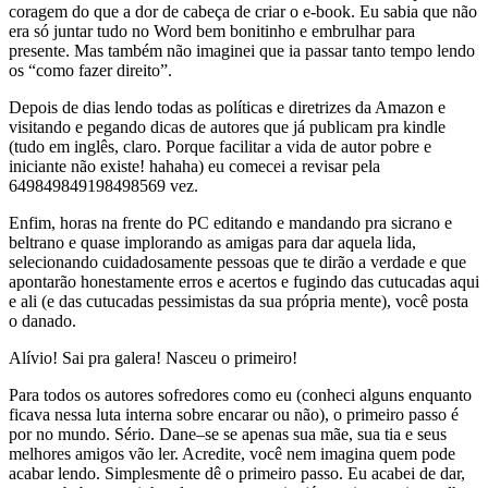
coragem do que a dor de cabeça de criar o e-book. Eu sabia que não
era só juntar tudo no Word bem bonitinho e embrulhar para
presente. Mas também não imaginei que ia passar tanto tempo lendo
os “como fazer direito”.
Depois de dias lendo todas as políticas e diretrizes da Amazon e
visitando e pegando dicas de autores que já publicam pra kindle
(tudo em inglês, claro. Porque facilitar a vida de autor pobre e
iniciante não existe! hahaha) eu comecei a revisar pela
649849849198498569 vez.
Enfim, horas na frente do PC editando e mandando pra sicrano e
beltrano e quase implorando as amigas para dar aquela lida,
selecionando cuidadosamente pessoas que te dirão a verdade e que
apontarão honestamente erros e acertos e fugindo das cutucadas aqui
e ali (e das cutucadas pessimistas da sua própria mente), você posta
o danado.
Alívio! Sai pra galera! Nasceu o primeiro!
Para todos os autores sofredores como eu (conheci alguns enquanto
ficava nessa luta interna sobre encarar ou não), o primeiro passo é
por no mundo. Sério. Dane–se se apenas sua mãe, sua tia e seus
melhores amigos vão ler. Acredite, você nem imagina quem pode
acabar lendo. Simplesmente dê o primeiro passo. Eu acabei de dar,