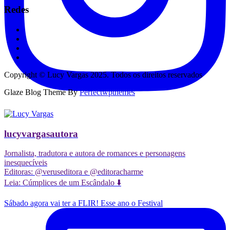
Redes
Copyright © Lucy Vargas 2025. Todos os direitos reservados
Glaze Blog Theme By
Perfectwpthemes
lucyvargasautora
Jornalista, tradutora e autora de romances e personagens
inesquecíveis
Editoras: @veruseditora e @editoracharme
Leia: Cúmplices de um Escândalo ⬇️
Sábado agora vai ter a FLIR! Esse ano o Festival