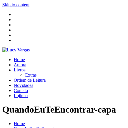
Skip to content
Home
Autora
Livros
Extras
Ordem de Leitura
Novidades
Contato
Lojinha
QuandoEuTeEncontrar-capa
Home