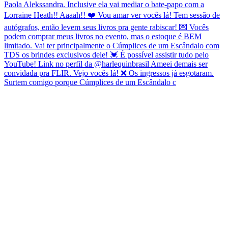
Surtem comigo porque Cúmplices de um Escândalo c