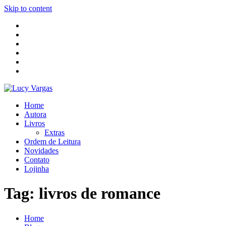
Skip to content
Home
Autora
Livros
Extras
Ordem de Leitura
Novidades
Contato
Lojinha
Tag:
livros de romance
Home