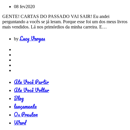
08 fev
2020
GENTE! CARTAS DO PASSADO VAI SAIR! Eu andei
perguntando a vocês se já leram. Porque esse foi um dos meus livros
mais vendidos. Lá nos primórdios da minha carreira. E…
Lucy Vargas
by
Ate Você Partir
Ate Você Voltar
Blog
lançamento
Os Preston
Ward