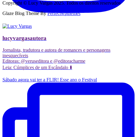
Copyright © Lucy Vargas 2025. Todos os direitos reservados
Glaze Blog Theme By
Perfectwpthemes
lucyvargasautora
Jornalista, tradutora e autora de romances e personagens
inesquecíveis
Editoras: @veruseditora e @editoracharme
Leia: Cúmplices de um Escândalo ⬇️
Sábado agora vai ter a FLIR! Esse ano o Festival