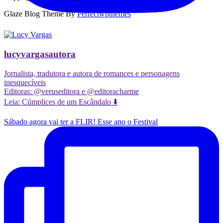
Glaze Blog Theme By
Perfectwpthemes
lucyvargasautora
Jornalista, tradutora e autora de romances e personagens
inesquecíveis
Editoras: @veruseditora e @editoracharme
Leia: Cúmplices de um Escândalo ⬇️
Sábado agora vai ter a FLIR! Esse ano o Festival