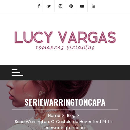
Skip
to
content
SERIEWARRINGTONCAPA
Home
Blog
Série Warrington: O Castelo de Havenford Pt 1
seriewarringtoncapa