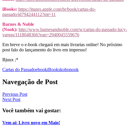
iBooks:
https://itunes.apple.com/br/book/cartas-do-
passado/id794244112?mt=11
Barnes & Noble
(Nook):
http://www.barnesandnoble.com/w/cartas-do-passado-lucy-
vargas/1118048366?ean=2940045559676
Em breve o e-book chegará em mais livrarias online! No próximo
post falo do lançamento do livro em impresso!
Bjuux ;*
Cartas do Passado
ebook
iBooks
kobo
nook
Navegação de Post
Previous Post
Next Post
Você também vai gostar:
Vem aí: Livro novo em Maio!