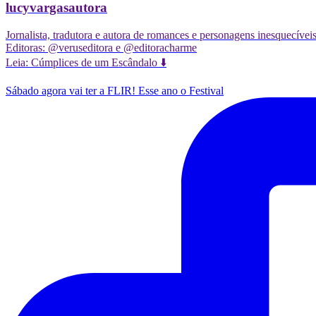
lucyvargasautora
Jornalista, tradutora e autora de romances e personagens inesquecívei
Editoras: @veruseditora e @editoracharme
Leia: Cúmplices de um Escândalo ⬇️
Sábado agora vai ter a FLIR! Esse ano o Festival