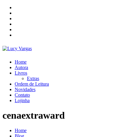
Skip
to
content
Home
Autora
Livros
Extras
Ordem de Leitura
Novidades
Contato
Lojinha
cenaextraward
Home
Blog