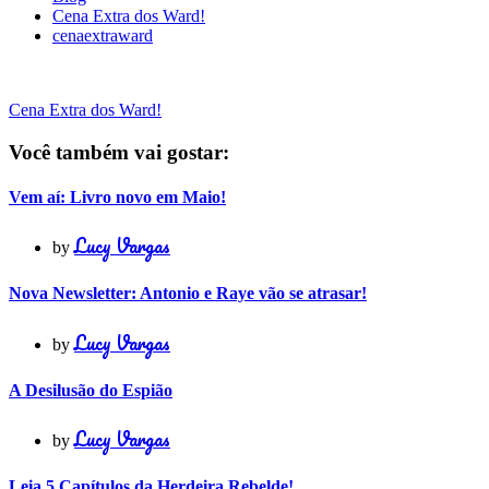
Cena Extra dos Ward!
cenaextraward
Navegação
Cena Extra dos Ward!
de
Você também vai gostar:
Post
Vem aí: Livro novo em Maio!
Lucy Vargas
by
Nova Newsletter: Antonio e Raye vão se atrasar!
Lucy Vargas
by
A Desilusão do Espião
Lucy Vargas
by
Leia 5 Capítulos da Herdeira Rebelde!