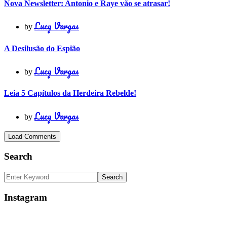
Nova Newsletter: Antonio e Raye vão se atrasar!
Lucy Vargas
by
A Desilusão do Espião
Lucy Vargas
by
Leia 5 Capítulos da Herdeira Rebelde!
Lucy Vargas
by
Load Comments
Search
Instagram