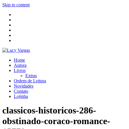
Skip to content
Home
Autora
Livros
Extras
Ordem de Leitura
Novidades
Contato
Lojinha
classicos-historicos-286-
obstinado-coraco-romance-