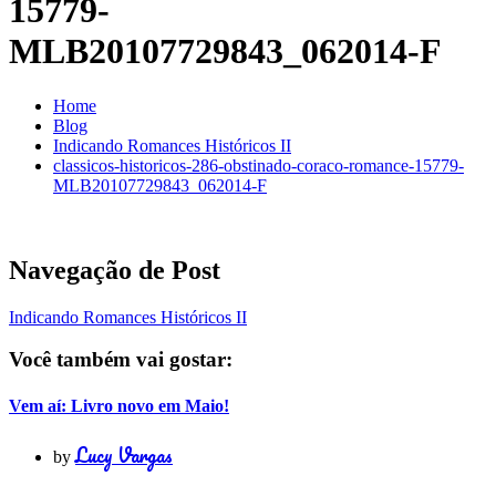
15779-
MLB20107729843_062014-F
Home
Blog
Indicando Romances Históricos II
classicos-historicos-286-obstinado-coraco-romance-15779-
MLB20107729843_062014-F
Navegação de Post
Indicando Romances Históricos II
Você também vai gostar:
Vem aí: Livro novo em Maio!
Lucy Vargas
by