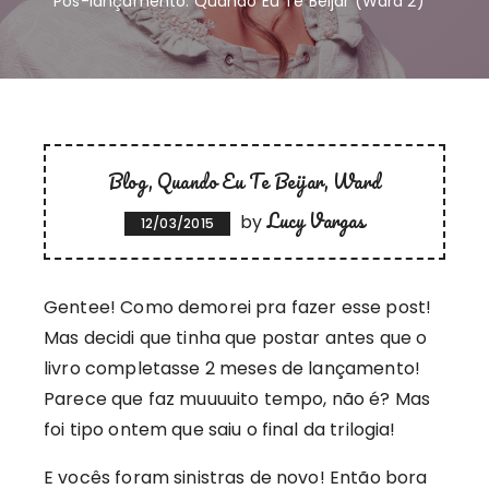
Pós-lançamento: Quando Eu Te Beijar (Ward 2)
Blog
Quando Eu Te Beijar
Ward
Lucy Vargas
by
12/03/2015
Gentee! Como demorei pra fazer esse post!
Mas decidi que tinha que postar antes que o
livro completasse 2 meses de lançamento!
Parece que faz muuuuito tempo, não é? Mas
foi tipo ontem que saiu o final da trilogia!
E vocês foram sinistras de novo! Então bora