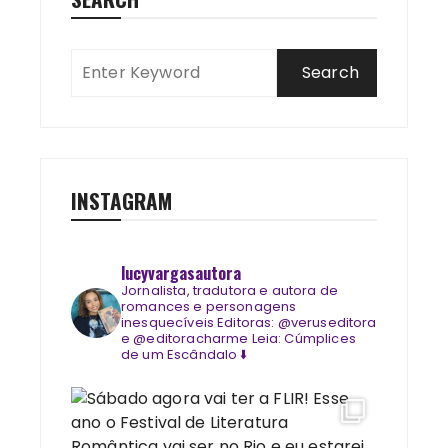
INSTAGRAM
lucyvargasautora
Jornalista, tradutora e autora de
romances e personagens
inesquecíveis
Editoras: @veruseditora
e @editoracharme
Leia: Cúmplices
de um Escândalo ⬇️