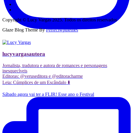
Copyright © Lucy Vargas 2025. Todos os direitos reservados
Glaze Blog Theme By
Perfectwpthemes
lucyvargasautora
Jornalista, tradutora e autora de romances e personagens
inesquecíveis
Editoras: @veruseditora e @editoracharme
Leia: Cúmplices de um Escândalo ⬇️
Sábado agora vai ter a FLIR! Esse ano o Festival