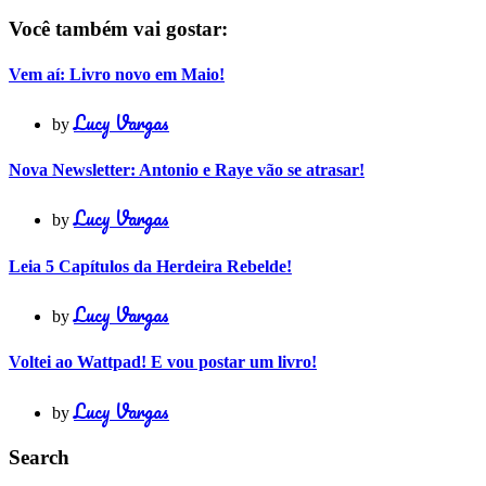
Você também vai gostar:
Vem aí: Livro novo em Maio!
Lucy Vargas
by
Nova Newsletter: Antonio e Raye vão se atrasar!
Lucy Vargas
by
Leia 5 Capítulos da Herdeira Rebelde!
Lucy Vargas
by
Voltei ao Wattpad! E vou postar um livro!
Lucy Vargas
by
Search