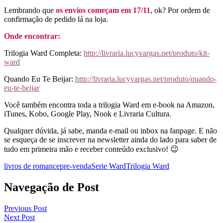
Lembrando que
os envios começam em 17/11
, ok? Por ordem de
confirmação de pedido lá na loja.
Onde encontrar:
Trilogia Ward Completa:
http://livraria.lucyvargas.net/produto/kit-
ward
Quando Eu Te Beijar:
http://livraria.lucyvargas.net/produto/quando-
eu-te-beijar
Você também encontra toda a trilogia Ward em e-book na Amazon,
iTunes, Kobo, Google Play, Nook e Livraria Cultura.
Qualquer dúvida, já sabe, manda e-mail ou inbox na fanpage. E não
se esqueça de se inscrever na newsletter ainda do lado para saber de
tudo em primeira mão e receber conteúdo exclusivo! 😉
livros de romance
pre-venda
Serie Ward
Trilogia Ward
Navegação de Post
Previous Post
Next Post