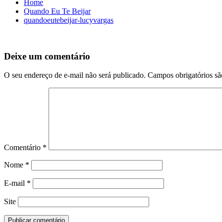
Home
Quando Eu Te Beijar
quandoeutebeijar-lucyvargas
Deixe um comentário
O seu endereço de e-mail não será publicado.
Campos obrigatórios s
Comentário
*
Nome
*
E-mail
*
Site