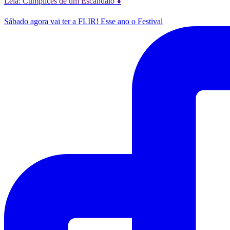
Leia: Cúmplices de um Escândalo ⬇️
Sábado agora vai ter a FLIR! Esse ano o Festival