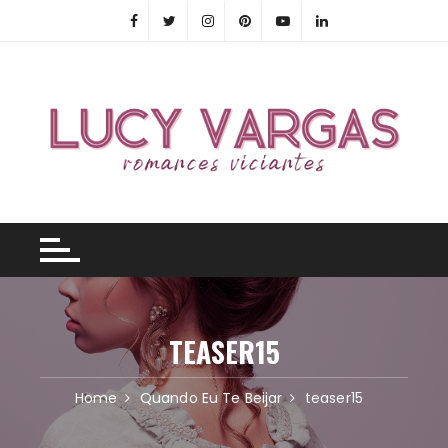
Skip
to
content
TEASER15
Home
Quando Eu Te Beijar
teaser15