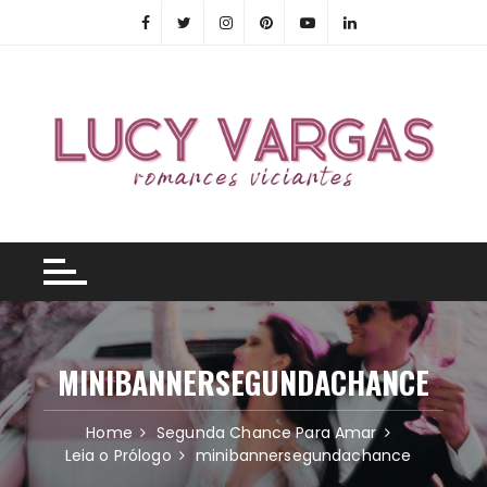
Skip
to
content
MINIBANNERSEGUNDACHANCE
Home
Segunda Chance Para Amar
Leia o Prólogo
minibannersegundachance